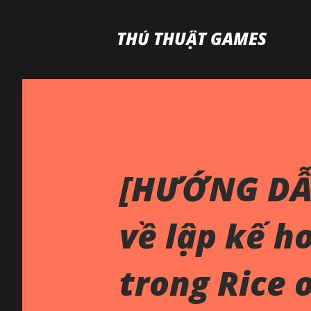
THỦ THUẬT GAMES
[HƯỚNG DẪ
về lập kế h
trong Rice 