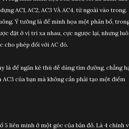
 dựng AC1, AC2, AC3 VÀ AC4, từ ngoài vào trong.
uông. Ý tưởng là để minh họa một phân bổ, tron
ợc đặt ở vị trí xa nhau, cực ngược lại, nhưng lu
ợc cho phép đối với AC đó.
ày là để ngăn kẻ thù dễ dàng tìm đường, chẳng h
ến AC3 của bạn mà không cần phải tạo một điểm
bổ 5 liên minh ở một góc của bản đồ. Là 4 chính 