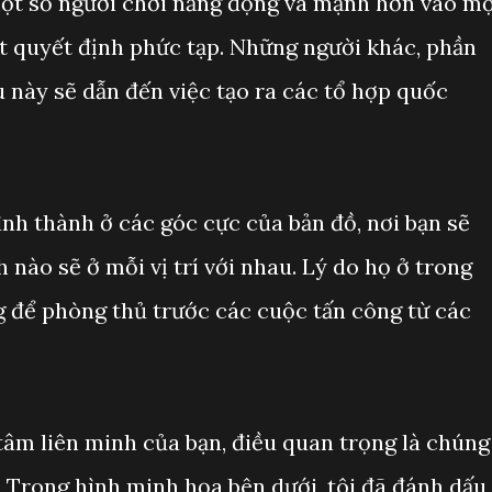
ột số người chơi năng động và mạnh hơn vào m
ột quyết định phức tạp. Những người khác, phần
ều này sẽ dẫn đến việc tạo ra các tổ hợp quốc
nh thành ở các góc cực của bản đồ, nơi bạn sẽ
 nào sẽ ở mỗi vị trí với nhau. Lý do họ ở trong
g để phòng thủ trước các cuộc tấn công từ các
 tâm liên minh của bạn, điều quan trọng là chúng
 Trong hình minh họa bên dưới, tôi đã đánh dấu