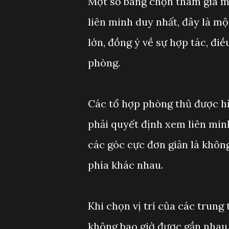
Một số bang chọn tham gia m
liên minh duy nhất, đây là m
lớn, đồng ý về sự hợp tác, đi
phòng.
Các tổ hợp phòng thủ được hì
phải quyết định xem liên minh
các góc cực đơn giản là khôn
phía khác nhau.
Khi chọn vị trí của các trung
không bao giờ được gần nhau.