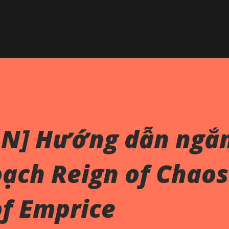
Chuyển đến nội dung chính
N] Hướng dẫn ngắn
oạch Reign of Chaos
of Emprice