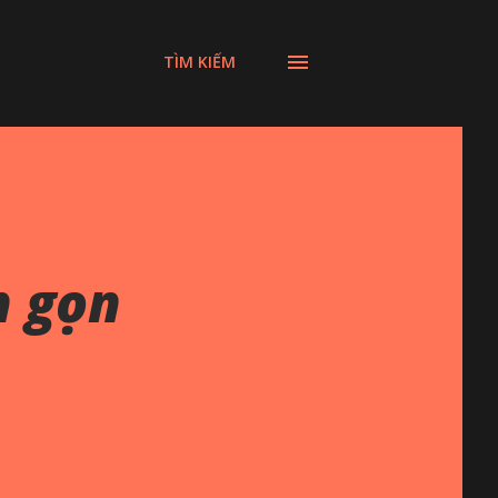
TÌM KIẾM
 gọn