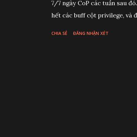
7/7 ngày CoP các tuần sau đó.
hết các buff cột privilege, v
cột item ( khoảng 3-4 ngày ) l
CHIA SẺ
ĐĂNG NHẬN XÉT
vip point. - Vip 2: Thứ 2 được
10 thẻ cần 500k vip point = 1
thẻ / ngày. X50 k = 200k vip p
👉Thứ 5: mua 10 thẻ giá 40k V
150k KC (3) - như vậy: tổng th
trong 1 tuần là: 1+2+3 = 525 k 
ngày x7 = 14 thẻ. State thắng
thẻ. 😁😁Vậy tổng ta có 81 thẻ 