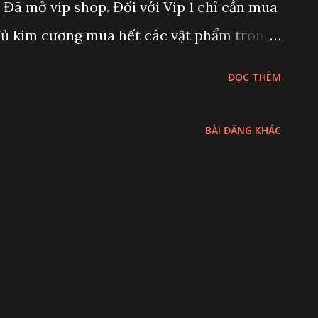
 Đã mở vip shop. Đối với Vip 1 chỉ cần mua
à đủ kim cương mua hết các vật phẩm trong
à lên Vip 2. - Giá vip point:12.5k gems /50k
ĐỌC THÊM
 mua 10 thẻ cam. Giá:50k vippoint/ 1 thẻ.
25k kim cương. (1) 👉Thứ 3-4-6-7-Cn: mua 4
BÀI ĐĂNG KHÁC
oint=50k kc. Tổng 5 ngày cần 250 k Kc. (2)
P / 1 thẻ . 4 thẻ giá 50k VP/1 = 600kV =
iệt hại kc để mua hết 44 thẻ trong vip shop
kc/ 1 tuần. 🤪. 👉 acc max zone: 2 thẻ/
 CoP x3 = 18 thẻ. Chủ nhật thắng coz được 5
cam / 1 tu...