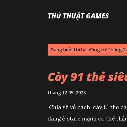
THỦ THUẬT GAMES
B
Đang hiển thị bài đăng từ Tháng 12
à
i
Cày 91 thẻ si
đ
ă
tháng 12 05, 2023
n
Chia sẻ về cách cày 81 thẻ ca
g
đang ở state mạnh có thể th