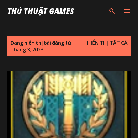
Chuyển đến nội dung chính
THỦ THUẬT GAMES
B
Đang hiển thị bài đăng từ
HIỂN THỊ TẤT CẢ
à
Tháng 3, 2023
i
đ
ă
n
g