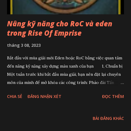
Nâng kỹ năng cho RoC và eden
trong Rise Of Emprise
tháng 3 08, 2023
Bắt đầu với mùa giải mới Eden hoặc RoC bằng việc quan tâm
đến nâng kỹ năng xây dựng màu xanh của bạn 1, Chuẩn bị
Một tuần trước khi bắt đầu mùa giải, bạn nên đặt lại chuyên
môn của mình để mở khóa các công trình: Pháo đài Tấn
công và Kiên cố 2 – 4. Việc này chỉ cần thực hiện một lần và
CHIA SẺ
ĐĂNG NHẬN XÉT
ĐỌC THÊM
các công trình này sẽ vẫn được mở khóa trong phần còn lại
của mùa giải. Yêu cầu 24 điểm chuyên môn trong cây màu
xanh thẳng xuống. Điều này sẽ tăng lên, tất cả các tòa nhà ở
BÀI ĐĂNG KHÁC
LV 20, bằng 400% tấn công của quân đội khi chiến đấu