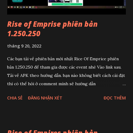
Rise of Emprise phiên bản
1.250.250
tháng 9 20, 2022
Các bạn tải về phiên bản mới nhất Rice Of Emprice phiên
bản 1.250.250 để tham gia được các event nhé Vào link sau.
Tải về APK theo hướng dẫn. bạn nào không biết cách cài đặt
thì có thể hỏi ở comment mình sẽ hướng dẫn
https://m.apkpure.com/vn/rise-of-empires-ice-and-
CHIA SẺ
ĐĂNG NHẬN XÉT
ĐỌC THÊM
fire/com.im30.ROE.gp
Rise of Empires phiên bản