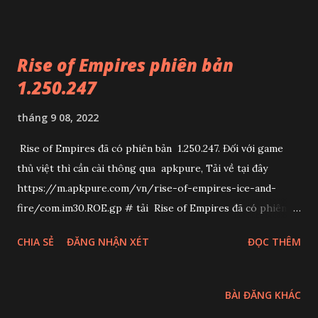
sau: Cài tiếp theo hướng dẫn là bạn có được bản game phiên
bản quốc tế. ưu điểm cách này là bạn có được bản games mới
nhất khuyết điểm là không tự update được, mỗi khi có bản
Rise of Empires phiên bản
mới bạn phải vào link trên tải về
1.250.247
tháng 9 08, 2022
Rise of Empires đã có phiên bản 1.250.247. Đối với game
thủ việt thì cần cài thông qua apkpure, Tải về tại đây
https://m.apkpure.com/vn/rise-of-empires-ice-and-
fire/com.im30.ROE.gp # tải Rise of Empires đã có phiên
bản 1.250.247. mới nhất ngày 9/9/2022
CHIA SẺ
ĐĂNG NHẬN XÉT
ĐỌC THÊM
BÀI ĐĂNG KHÁC