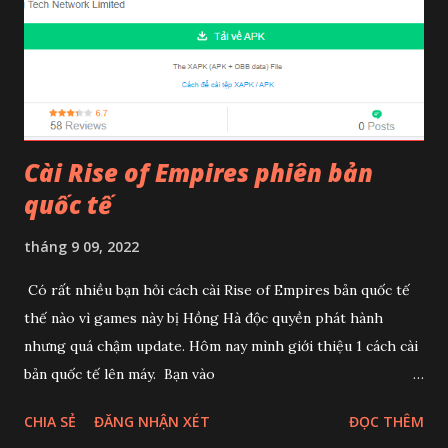
Cài Rise of Empires phiên bản
quốc tế
tháng 9 09, 2022
Có rất nhiều bạn hỏi cách cài Rise of Empires bản quốc tế
thế nào vì games này bị Hồng Hà độc quyền phát hành
nhưng quá chậm update. Hôm nay mình giới thiệu 1 cách cài
bản quốc tế lên máy. Bạn vào
https://m.apkpure.com/vn/rise-of-empires-ice-and-
CHIA SẺ
ĐĂNG NHẬN XÉT
ĐỌC THÊM
fire/com.im30.ROE.gp Chọn Tải về APK Tiếp theo chọn như